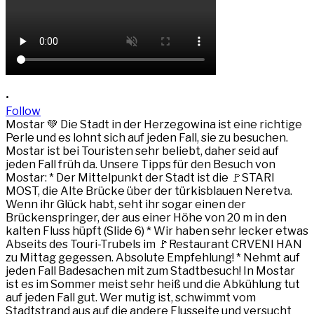
•
Follow
Mostar 💚 Die Stadt in der Herzegowina ist eine richtige
Perle und es lohnt sich auf jeden Fall, sie zu besuchen.
Mostar ist bei Touristen sehr beliebt, daher seid auf
jeden Fall früh da. Unsere Tipps für den Besuch von
Mostar: * Der Mittelpunkt der Stadt ist die 🚩STARI
MOST, die Alte Brücke über der türkisblauen Neretva.
Wenn ihr Glück habt, seht ihr sogar einen der
Brückenspringer, der aus einer Höhe von 20 m in den
kalten Fluss hüpft (Slide 6) * Wir haben sehr lecker etwas
Abseits des Touri-Trubels im 🚩Restaurant CRVENI HAN
zu Mittag gegessen. Absolute Empfehlung! * Nehmt auf
jeden Fall Badesachen mit zum Stadtbesuch! In Mostar
ist es im Sommer meist sehr heiß und die Abkühlung tut
auf jeden Fall gut. Wer mutig ist, schwimmt vom
Stadtstrand aus auf die andere Flusseite und versucht