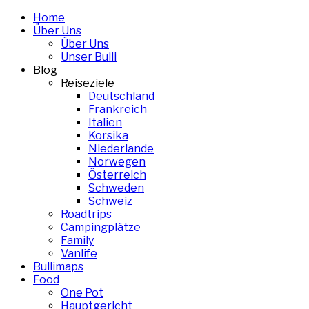
Skip
Home
to
Über Uns
content
Über Uns
Unser Bulli
Blog
Reiseziele
Deutschland
Frankreich
Italien
Korsika
Niederlande
Norwegen
Österreich
Schweden
Schweiz
Roadtrips
Campingplätze
Family
Vanlife
Bullimaps
Food
One Pot
Hauptgericht