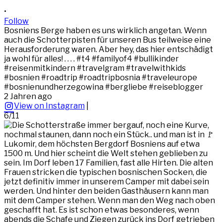
•
Follow
Bosniens Berge haben es uns wirklich angetan. Wenn
auch die Schotterpisten für unseren Bus teilweise eine
Herausforderung waren. Aber hey, das hier entschädigt
ja wohl für alles! . . . . #t4 #familyof4 #bullikinder
#reisenmitkindern #travelgram #travelwithkids
#bosnien #roadtrip #roadtripbosnia #traveleurope
#bosnienundherzegowina #bergliebe #reiseblogger
2 Jahren ago
View on Instagram
|
6/11