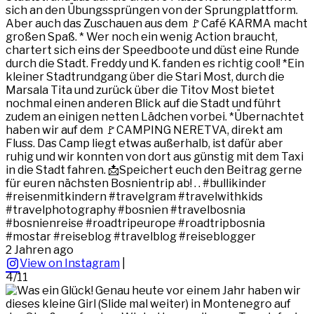
sich an den Übungssprüngen von der Sprungplattform.
Aber auch das Zuschauen aus dem 🚩Café KARMA macht
großen Spaß. * Wer noch ein wenig Action braucht,
chartert sich eins der Speedboote und düst eine Runde
durch die Stadt. Freddy und K. fanden es richtig cool! *Ein
kleiner Stadtrundgang über die Stari Most, durch die
Marsala Tita und zurück über die Titov Most bietet
nochmal einen anderen Blick auf die Stadt und führt
zudem an einigen netten Lädchen vorbei. *Übernachtet
haben wir auf dem 🚩CAMPING NERETVA, direkt am
Fluss. Das Camp liegt etwas außerhalb, ist dafür aber
ruhig und wir konnten von dort aus günstig mit dem Taxi
in die Stadt fahren. 📩Speichert euch den Beitrag gerne
für euren nächsten Bosnientrip ab! . . #bullikinder
#reisenmitkindern #travelgram #travelwithkids
#travelphotography #bosnien #travelbosnia
#bosnienreise #roadtripeurope #roadtripbosnia
#mostar #reiseblog #travelblog #reiseblogger
2 Jahren ago
View on Instagram
|
4/11