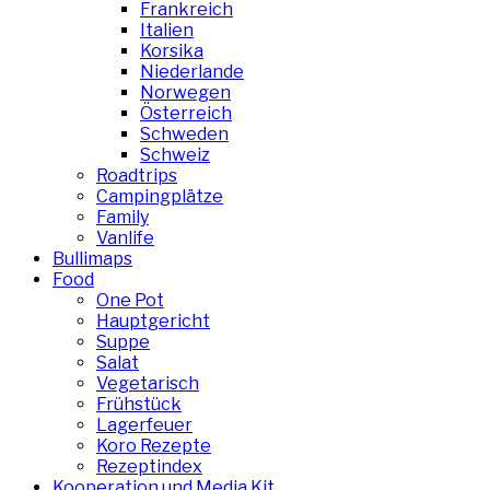
Frankreich
Italien
Korsika
Niederlande
Norwegen
Österreich
Schweden
Schweiz
Roadtrips
Campingplätze
Family
Vanlife
Bullimaps
Food
One Pot
Hauptgericht
Suppe
Salat
Vegetarisch
Frühstück
Lagerfeuer
Koro Rezepte
Rezeptindex
Kooperation und Media Kit