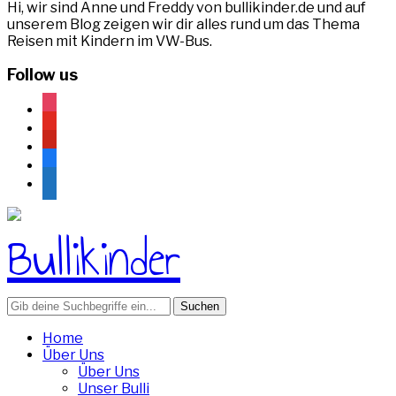
Hi, wir sind Anne und Freddy von bullikinder.de und auf
unserem Blog zeigen wir dir alles rund um das Thema
Reisen mit Kindern im VW-Bus.
Follow us
instagram
youtube
pinterest
facebook
rss
Search
for:
Home
Über Uns
Über Uns
Unser Bulli