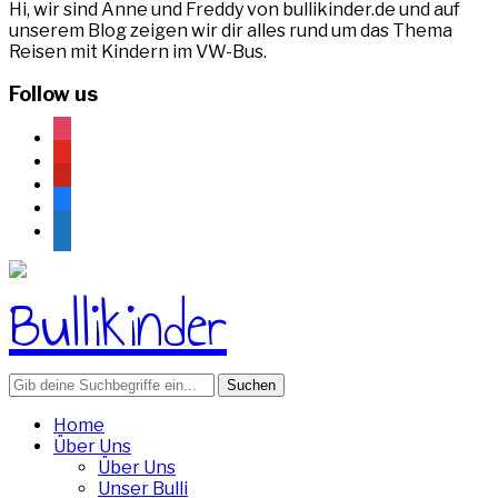
Hi, wir sind Anne und Freddy von bullikinder.de und auf
unserem Blog zeigen wir dir alles rund um das Thema
Reisen mit Kindern im VW-Bus.
Follow us
instagram
youtube
pinterest
facebook
rss
Search
for:
Home
Über Uns
Über Uns
Unser Bulli