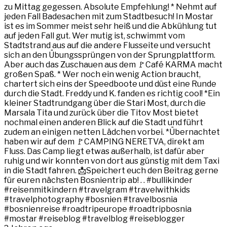
zu Mittag gegessen. Absolute Empfehlung! * Nehmt auf
jeden Fall Badesachen mit zum Stadtbesuch! In Mostar
ist es im Sommer meist sehr heiß und die Abkühlung tut
auf jeden Fall gut. Wer mutig ist, schwimmt vom
Stadtstrand aus auf die andere Flusseite und versucht
sich an den Übungssprüngen von der Sprungplattform.
Aber auch das Zuschauen aus dem 🚩Café KARMA macht
großen Spaß. * Wer noch ein wenig Action braucht,
chartert sich eins der Speedboote und düst eine Runde
durch die Stadt. Freddy und K. fanden es richtig cool! *Ein
kleiner Stadtrundgang über die Stari Most, durch die
Marsala Tita und zurück über die Titov Most bietet
nochmal einen anderen Blick auf die Stadt und führt
zudem an einigen netten Lädchen vorbei. *Übernachtet
haben wir auf dem 🚩CAMPING NERETVA, direkt am
Fluss. Das Camp liegt etwas außerhalb, ist dafür aber
ruhig und wir konnten von dort aus günstig mit dem Taxi
in die Stadt fahren. 📩Speichert euch den Beitrag gerne
für euren nächsten Bosnientrip ab! . . #bullikinder
#reisenmitkindern #travelgram #travelwithkids
#travelphotography #bosnien #travelbosnia
#bosnienreise #roadtripeurope #roadtripbosnia
#mostar #reiseblog #travelblog #reiseblogger