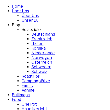
Skip
Home
to
Über Uns
content
Über Uns
Unser Bulli
Blog
Reiseziele
Deutschland
Frankreich
Italien
Korsika
Niederlande
Norwegen
Österreich
Schweden
Schweiz
Roadtrips
Campingplätze
Family
Vanlife
Bullimaps
Food
One Pot
Hauptgericht