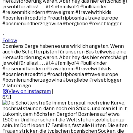
•
Follow
Bosniens Berge haben es uns wirklich angetan. Wenn
auch die Schotterpisten für unseren Bus teilweise eine
Herausforderung waren. Aber hey, das hier entschädigt
ja wohl für alles! . . . . #t4 #familyof4 #bullikinder
#reisenmitkindern #travelgram #travelwithkids
#bosnien #roadtrip #roadtripbosnia #traveleurope
#bosnienundherzegowina #bergliebe #reiseblogger
2 Jahren ago
View on Instagram
|
6/11