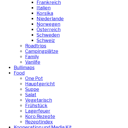
Frankreich
Italien
Korsika
Niederlande
Norwegen
Österreich
Schweden
Schweiz
Roadtrips
Campingplätze
Family
Vanlife
Bullimaps
Food
One Pot
Hauptgericht
Suppe
Salat
Vegetarisch
Frühstück
Lagerfeuer
Koro Rezepte
Rezeptindex
Kooperation und Media Kit