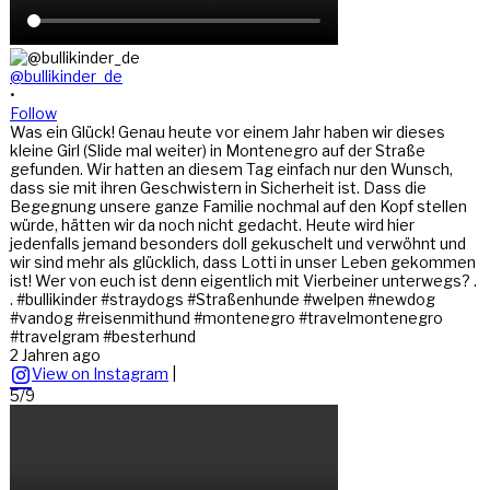
@bullikinder_de
•
Follow
Was ein Glück! Genau heute vor einem Jahr haben wir dieses
kleine Girl (Slide mal weiter) in Montenegro auf der Straße
gefunden. Wir hatten an diesem Tag einfach nur den Wunsch,
dass sie mit ihren Geschwistern in Sicherheit ist. Dass die
Begegnung unsere ganze Familie nochmal auf den Kopf stellen
würde, hätten wir da noch nicht gedacht. Heute wird hier
jedenfalls jemand besonders doll gekuschelt und verwöhnt und
wir sind mehr als glücklich, dass Lotti in unser Leben gekommen
ist! Wer von euch ist denn eigentlich mit Vierbeiner unterwegs? .
. #bullikinder #straydogs #Straßenhunde #welpen #newdog
#vandog #reisenmithund #montenegro #travelmontenegro
#travelgram #besterhund
2 Jahren ago
View on Instagram
|
5/9