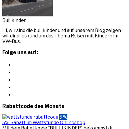
Bullikinder
Hi, wir sind die bullikinder und auf unserem Blog zeigen
wir dir alles rund um das Thema Reisen mit Kindern im
VW-Bus.
Folge uns auf:
instagram
youtube
pinterest
facebook
rss
Rabattcode des Monats
5 %
5% Rabatt im Wattstunde Onlineshop
Mit dem Rabattcode “BULLIKINDER” bekommst du