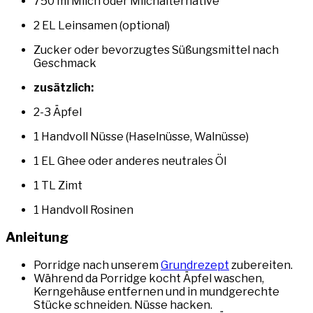
750 ml Milch oder Milchalternative
2 EL Leinsamen (optional)
Zucker oder bevorzugtes Süßungsmittel nach
Geschmack
zusätzlich:
2-3 Äpfel
1 Handvoll Nüsse (Haselnüsse, Walnüsse)
1 EL Ghee oder anderes neutrales Öl
1 TL Zimt
1 Handvoll Rosinen
Anleitung
Porridge nach unserem
Grundrezept
zubereiten.
Während da Porridge kocht Äpfel waschen,
Kerngehäuse entfernen und in mundgerechte
Stücke schneiden. Nüsse hacken.