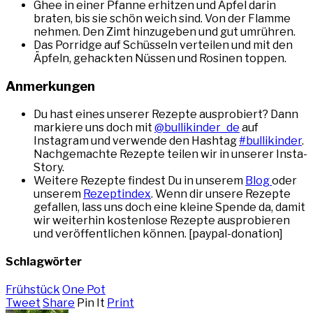
Ghee in einer Pfanne erhitzen und Äpfel darin
braten, bis sie schön weich sind. Von der Flamme
nehmen. Den Zimt hinzugeben und gut umrühren.
Das Porridge auf Schüsseln verteilen und mit den
Äpfeln, gehackten Nüssen und Rosinen toppen.
Anmerkungen
Du hast eines unserer Rezepte ausprobiert? Dann
markiere uns doch mit
@bullikinder_de
auf
Instagram und verwende den Hashtag
#bullikinder
.
Nachgemachte Rezepte teilen wir in unserer Insta-
Story.
Weitere Rezepte findest Du in unserem
Blog
oder
unserem
Rezeptindex
. Wenn dir unsere Rezepte
gefallen, lass uns doch eine kleine Spende da, damit
wir weiterhin kostenlose Rezepte ausprobieren
und veröffentlichen können. [paypal-donation]
Schlagwörter
Frühstück
One Pot
Tweet
Share
Pin It
Print