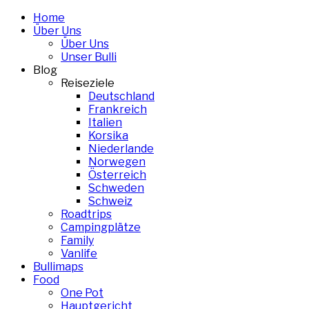
Skip
Home
to
Über Uns
content
Über Uns
Unser Bulli
Blog
Reiseziele
Deutschland
Frankreich
Italien
Korsika
Niederlande
Norwegen
Österreich
Schweden
Schweiz
Roadtrips
Campingplätze
Family
Vanlife
Bullimaps
Food
One Pot
Hauptgericht