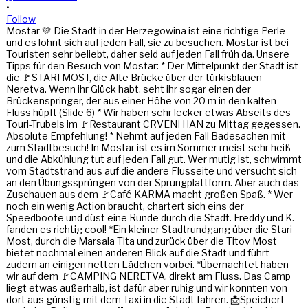
•
Follow
Mostar 💚 Die Stadt in der Herzegowina ist eine richtige Perle
und es lohnt sich auf jeden Fall, sie zu besuchen. Mostar ist bei
Touristen sehr beliebt, daher seid auf jeden Fall früh da. Unsere
Tipps für den Besuch von Mostar: * Der Mittelpunkt der Stadt ist
die 🚩STARI MOST, die Alte Brücke über der türkisblauen
Neretva. Wenn ihr Glück habt, seht ihr sogar einen der
Brückenspringer, der aus einer Höhe von 20 m in den kalten
Fluss hüpft (Slide 6) * Wir haben sehr lecker etwas Abseits des
Touri-Trubels im 🚩Restaurant CRVENI HAN zu Mittag gegessen.
Absolute Empfehlung! * Nehmt auf jeden Fall Badesachen mit
zum Stadtbesuch! In Mostar ist es im Sommer meist sehr heiß
und die Abkühlung tut auf jeden Fall gut. Wer mutig ist, schwimmt
vom Stadtstrand aus auf die andere Flusseite und versucht sich
an den Übungssprüngen von der Sprungplattform. Aber auch das
Zuschauen aus dem 🚩Café KARMA macht großen Spaß. * Wer
noch ein wenig Action braucht, chartert sich eins der
Speedboote und düst eine Runde durch die Stadt. Freddy und K.
fanden es richtig cool! *Ein kleiner Stadtrundgang über die Stari
Most, durch die Marsala Tita und zurück über die Titov Most
bietet nochmal einen anderen Blick auf die Stadt und führt
zudem an einigen netten Lädchen vorbei. *Übernachtet haben
wir auf dem 🚩CAMPING NERETVA, direkt am Fluss. Das Camp
liegt etwas außerhalb, ist dafür aber ruhig und wir konnten von
dort aus günstig mit dem Taxi in die Stadt fahren. 📩Speichert