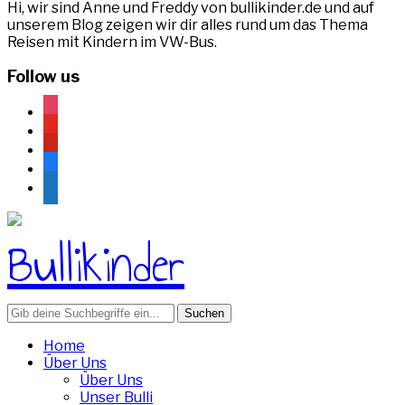
Hi, wir sind Anne und Freddy von bullikinder.de und auf
unserem Blog zeigen wir dir alles rund um das Thema
Reisen mit Kindern im VW-Bus.
Follow us
instagram
youtube
pinterest
facebook
rss
Search
for:
Home
Über Uns
Über Uns
Unser Bulli