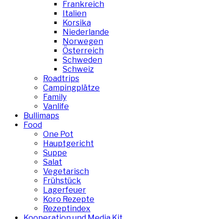
Frankreich
Italien
Korsika
Niederlande
Norwegen
Österreich
Schweden
Schweiz
Roadtrips
Campingplätze
Family
Vanlife
Bullimaps
Food
One Pot
Hauptgericht
Suppe
Salat
Vegetarisch
Frühstück
Lagerfeuer
Koro Rezepte
Rezeptindex
Kooperation und Media Kit