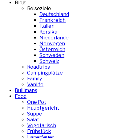
Blog
Reiseziele
Deutschland
Frankreich
Italien
Korsika
Niederlande
Norwegen
Österreich
Schweden
Schweiz
Roadtrips
Campingplätze
Family
Vanlife
Bullimaps
Food
One Pot
Hauptgericht
Suppe
Salat
Vegetarisch
Frühstück
Lagerfeuer