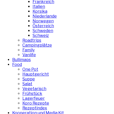
Frankreich
Italien
Korsika
Niederlande
Norwegen
Österreich
Schweden
Schweiz
Roadtrips
Campingplätze
Family
Vanlife
Bullimaps
Food
One Pot
Hauptgericht
Suppe
Salat
Vegetarisch
Frühstück
Lagerfeuer
Koro Rezepte
Rezeptindex
Kooperation und Media Kit