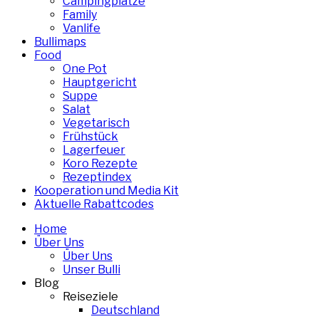
Campingplätze
Family
Vanlife
Bullimaps
Food
One Pot
Hauptgericht
Suppe
Salat
Vegetarisch
Frühstück
Lagerfeuer
Koro Rezepte
Rezeptindex
Kooperation und Media Kit
Aktuelle Rabattcodes
Home
Über Uns
Über Uns
Unser Bulli
Blog
Reiseziele
Deutschland