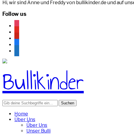
Hi, wir sind Anne und Freddy von bullikinder.de und auf u
Follow us
instagram
youtube
pinterest
facebook
rss
Search
for:
Home
Über Uns
Über Uns
Unser Bulli