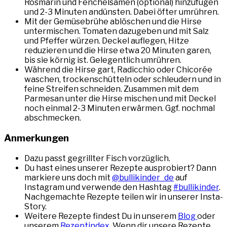
Rosmarin und Fenchelsamen (optional) hinzufügen
und 2-3 Minuten andünsten. Dabei öfter umrühren.
Mit der Gemüsebrühe ablöschen und die Hirse
untermischen. Tomaten dazugeben und mit Salz
und Pfeffer würzen. Deckel auflegen, Hitze
reduzieren und die Hirse etwa 20 Minuten garen,
bis sie körnig ist. Gelegentlich umrühren.
Während die Hirse gart, Radicchio oder Chicorée
waschen, trockenschütteln oder schleudern und in
feine Streifen schneiden. Zusammen mit dem
Parmesan unter die Hirse mischen und mit Deckel
noch einmal 2-3 Minuten erwärmen. Ggf. nochmal
abschmecken.
Anmerkungen
Dazu passt gegrillter Fisch vorzüglich.
Du hast eines unserer Rezepte ausprobiert? Dann
markiere uns doch mit
@bullikinder_de
auf
Instagram und verwende den Hashtag
#bullikinder
.
Nachgemachte Rezepte teilen wir in unserer Insta-
Story.
Weitere Rezepte findest Du in unserem
Blog
oder
unserem
Rezeptindex
. Wenn dir unsere Rezepte