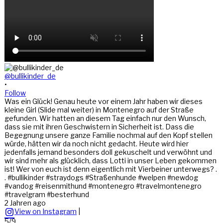
@bullikinder_de
•
Follow
Was ein Glück! Genau heute vor einem Jahr haben wir dieses
kleine Girl (Slide mal weiter) in Montenegro auf der Straße
gefunden. Wir hatten an diesem Tag einfach nur den Wunsch,
dass sie mit ihren Geschwistern in Sicherheit ist. Dass die
Begegnung unsere ganze Familie nochmal auf den Kopf stellen
würde, hätten wir da noch nicht gedacht. Heute wird hier
jedenfalls jemand besonders doll gekuschelt und verwöhnt und
wir sind mehr als glücklich, dass Lotti in unser Leben gekommen
ist! Wer von euch ist denn eigentlich mit Vierbeiner unterwegs? .
. #bullikinder #straydogs #Straßenhunde #welpen #newdog
#vandog #reisenmithund #montenegro #travelmontenegro
#travelgram #besterhund
2 Jahren ago
View on Instagram
|
5/9