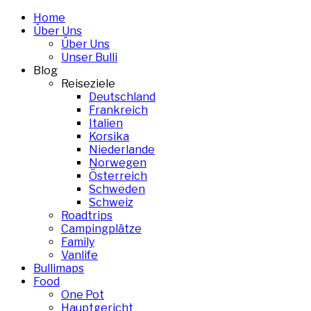
Skip
Home
to
Über Uns
content
Über Uns
Unser Bulli
Blog
Reiseziele
Deutschland
Frankreich
Italien
Korsika
Niederlande
Norwegen
Österreich
Schweden
Schweiz
Roadtrips
Campingplätze
Family
Vanlife
Bullimaps
Food
One Pot
Hauptgericht