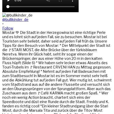
@bullikinder_de
•
Follow
Mostar 💚 Die Stadt in der Herzegowina ist eine richtige Perle
und es lohnt sich auf jeden Fall, sie zu besuchen. Mostar ist bei
Touristen sehr beliebt, daher seid auf jeden Fall früh da. Unsere
Tipps für den Besuch von Mostar: * Der Mittelpunkt der Stadt ist
die 🚩STARI MOST, die Alte Brücke über der türkisblauen
Neretva. Wenn ihr Glück habt, seht ihr sogar einen der
Brückenspringer, der aus einer Höhe von 20 m in den kalten
Fluss hüpft (Slide 6) * Wir haben sehr lecker etwas Abseits des
Touri-Trubels im 🚩Restaurant CRVENI HAN zu Mittag gegessen.
Absolute Empfehlung! * Nehmt auf jeden Fall Badesachen mit
zum Stadtbesuch! In Mostar ist es im Sommer meist sehr heiß
und die Abkühlung tut auf jeden Fall gut. Wer mutig ist, schwimmt
vom Stadtstrand aus auf die andere Flusseite und versucht sich
an den Übungssprüngen von der Sprungplattform. Aber auch das
Zuschauen aus dem 🚩Café KARMA macht großen Spaß. * Wer
noch ein wenig Action braucht, chartert sich eins der
Speedboote und düst eine Runde durch die Stadt. Freddy und K.
fanden es richtig cool! *Ein kleiner Stadtrundgang über die Stari
Most, durch die Marsala Tita und zurück über die Titov Most