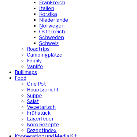
Frankreich
Italien
Korsika
Niederlande
Norwegen
Österreich
Schweden
Schweiz
Roadtrips
Campingplätze
Family
Vanlife
Bullimaps
Food
One Pot
Hauptgericht
Suppe
Salat
Vegetarisch
Frühstück
Lagerfeuer
Koro Rezepte
Rezeptindex
Kooperation und Media Kit