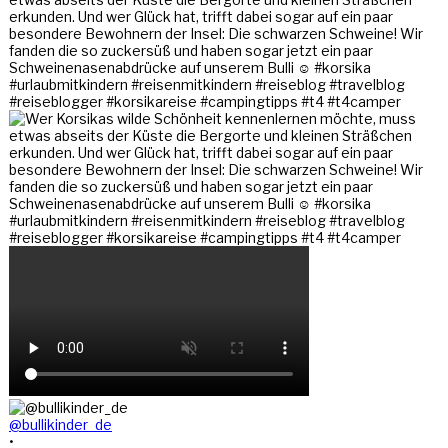
@bullikinder_de
•