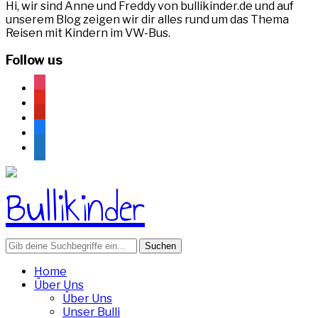
Hi, wir sind Anne und Freddy von bullikinder.de und auf
unserem Blog zeigen wir dir alles rund um das Thema
Reisen mit Kindern im VW-Bus.
Follow us
instagram
youtube
pinterest
facebook
rss
Search
for:
Home
Über Uns
Über Uns
Unser Bulli