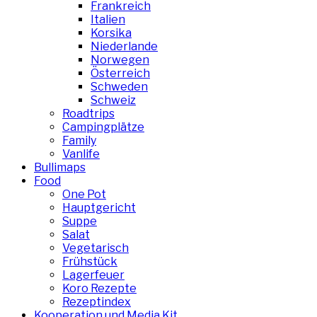
Frankreich
Italien
Korsika
Niederlande
Norwegen
Österreich
Schweden
Schweiz
Roadtrips
Campingplätze
Family
Vanlife
Bullimaps
Food
One Pot
Hauptgericht
Suppe
Salat
Vegetarisch
Frühstück
Lagerfeuer
Koro Rezepte
Rezeptindex
Kooperation und Media Kit