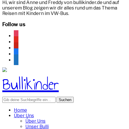
Hi, wir sind Anne und Freddy von bullikinder.de und auf
unserem Blog zeigen wir dir alles rund um das Thema
Reisen mit Kindern im VW-Bus.
Follow us
instagram
youtube
pinterest
facebook
rss
Search
for:
Home
Über Uns
Über Uns
Unser Bulli