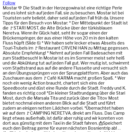
Follow
Mostar 💚 Die Stadt in der Herzegowina ist eine richtige Perle
und es lohnt sich auf jeden Fall, sie zu besuchen. Mostar ist bei
Touristen sehr beliebt, daher seid auf jeden Fall früh da. Unsere
Tipps für den Besuch von Mostar: * Der Mittelpunkt der Stadt ist
die 🚩STARI MOST, die Alte Brücke über der türkisblauen
Neretva. Wenn ihr Glück habt, seht ihr sogar einen der
Brückenspringer, der aus einer Höhe von 20 m in den kalten
Fluss hüpft (Slide 6) * Wir haben sehr lecker etwas Abseits des
Touri-Trubels im 🚩Restaurant CRVENI HAN zu Mittag gegessen.
Absolute Empfehlung! * Nehmt auf jeden Fall Badesachen mit
zum Stadtbesuch! In Mostar ist es im Sommer meist sehr heiß
und die Abkühlung tut auf jeden Fall gut. Wer mutig ist, schwimmt
vom Stadtstrand aus auf die andere Flusseite und versucht sich
an den Übungssprüngen von der Sprungplattform. Aber auch das
Zuschauen aus dem 🚩Café KARMA macht großen Spaß. * Wer
noch ein wenig Action braucht, chartert sich eins der
Speedboote und düst eine Runde durch die Stadt. Freddy und K.
fanden es richtig cool! *Ein kleiner Stadtrundgang über die Stari
Most, durch die Marsala Tita und zurück über die Titov Most
bietet nochmal einen anderen Blick auf die Stadt und führt
zudem an einigen netten Lädchen vorbei. *Übernachtet haben
wir auf dem 🚩CAMPING NERETVA, direkt am Fluss. Das Camp
liegt etwas außerhalb, ist dafür aber ruhig und wir konnten von
dort aus günstig mit dem Taxi in die Stadt fahren. 📩Speichert
euch den Beitrag gerne für euren nächsten Bosnientrip ab! . .