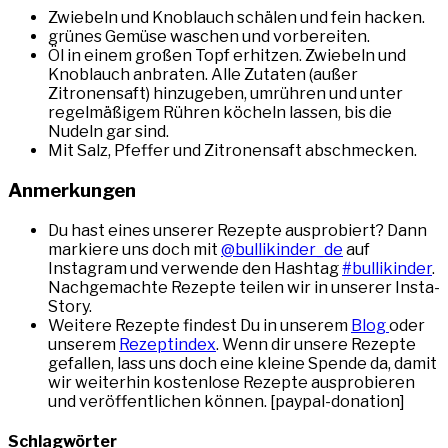
Zwiebeln und Knoblauch schälen und fein hacken.
grünes Gemüse waschen und vorbereiten.
Öl in einem großen Topf erhitzen. Zwiebeln und
Knoblauch anbraten. Alle Zutaten (außer
Zitronensaft) hinzugeben, umrühren und unter
regelmäßigem Rühren köcheln lassen, bis die
Nudeln gar sind.
Mit Salz, Pfeffer und Zitronensaft abschmecken.
Anmerkungen
Du hast eines unserer Rezepte ausprobiert? Dann
markiere uns doch mit
@bullikinder_de
auf
Instagram und verwende den Hashtag
#bullikinder
.
Nachgemachte Rezepte teilen wir in unserer Insta-
Story.
Weitere Rezepte findest Du in unserem
Blog
oder
unserem
Rezeptindex
. Wenn dir unsere Rezepte
gefallen, lass uns doch eine kleine Spende da, damit
wir weiterhin kostenlose Rezepte ausprobieren
und veröffentlichen können. [paypal-donation]
Schlagwörter