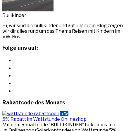
Bullikinder
Hi, wir sind die bullikinder und auf unserem Blog zeigen
wir dir alles rund um das Thema Reisen mit Kindern im
VW-Bus.
Folge uns auf:
instagram
youtube
pinterest
facebook
rss
Rabattcode des Monats
5 %
5% Rabatt im Wattstunde Onlineshop
Mit dem Rabattcode “BULLIKINDER” bekommst du
im Onlineshop (Solarkontor.de) von Wattstunde 5%