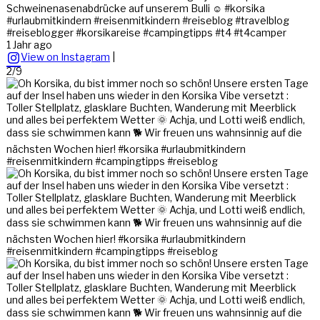
Schweinenasenabdrücke auf unserem Bulli ☺️ #korsika
#urlaubmitkindern #reisenmitkindern #reiseblog #travelblog
#reiseblogger #korsikareise #campingtipps #t4 #t4camper
1 Jahr ago
View on Instagram
|
2/9