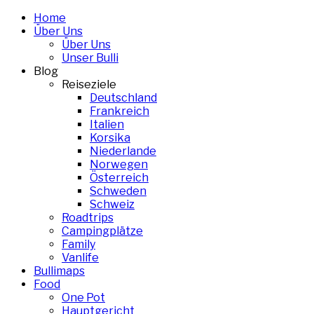
Skip
Home
to
Über Uns
content
Über Uns
Unser Bulli
Blog
Reiseziele
Deutschland
Frankreich
Italien
Korsika
Niederlande
Norwegen
Österreich
Schweden
Schweiz
Roadtrips
Campingplätze
Family
Vanlife
Bullimaps
Food
One Pot
Hauptgericht