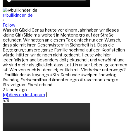
@bullikinder_de
•
Follow
Was ein Glück! Genau heute vor einem Jahr haben wir dieses
kleine Girl (Slide mal weiter) in Montenegro auf der Straße
gefunden. Wir hatten an diesem Tag einfach nur den Wunsch,
dass sie mit ihren Geschwistern in Sicherheit ist. Dass die
Begegnung unsere ganze Familie nochmal auf den Kopf stellen
würde, hätten wir da noch nicht gedacht. Heute wird hier
jedenfalls jemand besonders doll gekuschelt und verwöhnt und
wir sind mehr als glücklich, dass Lotti in unser Leben gekommen
ist! Wer von euch ist denn eigentlich mit Vierbeiner unterwegs? .
. #bullikinder #straydogs #Straßenhunde #welpen #newdog
#vandog #reisenmithund #montenegro #travelmontenegro
#travelgram #besterhund
2 Jahren ago
View on Instagram
|
5/9