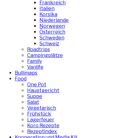
Frankreich
Italien
Korsika
Niederlande
Norwegen
Österreich
Schweden
Schweiz
Roadtrips
Campingplätze
Family
Vanlife
Bullimaps
Food
One Pot
Hauptgericht
Suppe
Salat
Vegetarisch
Frühstück
Lagerfeuer
Koro Rezepte
Rezeptindex
Kooperation und Media Kit