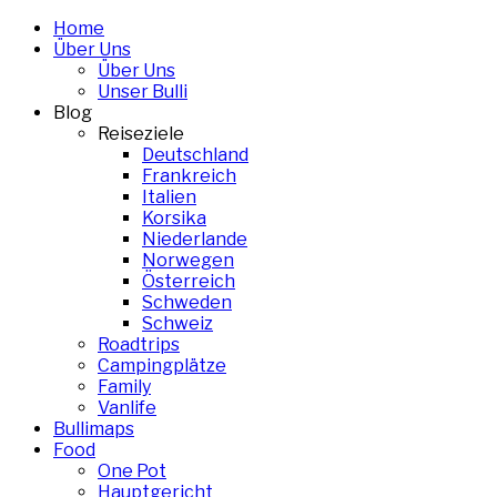
Skip
Home
to
Über Uns
content
Über Uns
Unser Bulli
Blog
Reiseziele
Deutschland
Frankreich
Italien
Korsika
Niederlande
Norwegen
Österreich
Schweden
Schweiz
Roadtrips
Campingplätze
Family
Vanlife
Bullimaps
Food
One Pot
Hauptgericht