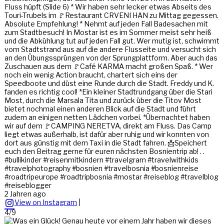
Fluss hüpft (Slide 6) * Wir haben sehr lecker etwas Abseits des
Touri-Trubels im 🚩Restaurant CRVENI HAN zu Mittag gegessen.
Absolute Empfehlung! * Nehmt auf jeden Fall Badesachen mit
zum Stadtbesuch! In Mostar ist es im Sommer meist sehr heiß
und die Abkühlung tut auf jeden Fall gut. Wer mutig ist, schwimmt
vom Stadtstrand aus auf die andere Flusseite und versucht sich
an den Übungssprüngen von der Sprungplattform. Aber auch das
Zuschauen aus dem 🚩Café KARMA macht großen Spaß. * Wer
noch ein wenig Action braucht, chartert sich eins der
Speedboote und düst eine Runde durch die Stadt. Freddy und K.
fanden es richtig cool! *Ein kleiner Stadtrundgang über die Stari
Most, durch die Marsala Tita und zurück über die Titov Most
bietet nochmal einen anderen Blick auf die Stadt und führt
zudem an einigen netten Lädchen vorbei. *Übernachtet haben
wir auf dem 🚩CAMPING NERETVA, direkt am Fluss. Das Camp
liegt etwas außerhalb, ist dafür aber ruhig und wir konnten von
dort aus günstig mit dem Taxi in die Stadt fahren. 📩Speichert
euch den Beitrag gerne für euren nächsten Bosnientrip ab! . .
#bullikinder #reisenmitkindern #travelgram #travelwithkids
#travelphotography #bosnien #travelbosnia #bosnienreise
#roadtripeurope #roadtripbosnia #mostar #reiseblog #travelblog
#reiseblogger
2 Jahren ago
View on Instagram
|
4/9