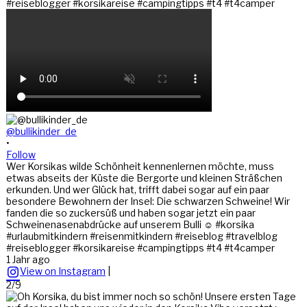
@bullikinder_de
•
Follow
Wer Korsikas wilde Schönheit kennenlernen möchte, muss
etwas abseits der Küste die Bergorte und kleinen Sträßchen
erkunden. Und wer Glück hat, trifft dabei sogar auf ein paar
besondere Bewohnern der Insel: Die schwarzen Schweine! Wir
fanden die so zuckersüß und haben sogar jetzt ein paar
Schweinenasenabdrücke auf unserem Bulli ☺️ #korsika
#urlaubmitkindern #reisenmitkindern #reiseblog #travelblog
#reiseblogger #korsikareise #campingtipps #t4 #t4camper
1 Jahr ago
View on Instagram
|
2/9