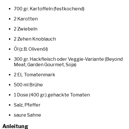
700 gr. Kartoffeln (festkochend)
2 Karotten
2 Zwiebeln
2 Zehen Knoblauch
Öl (z.B. Olivenöl)
300 gr. Hackfleisch oder Veggie-Variante (Beyond
Meat, Garden Gourmet, Soja)
2 EL Tomatenmark
500 ml Brühe
1 Dose (400 gr.) gehackte Tomaten
Salz, Pfeffer
saure Sahne
Anleitung