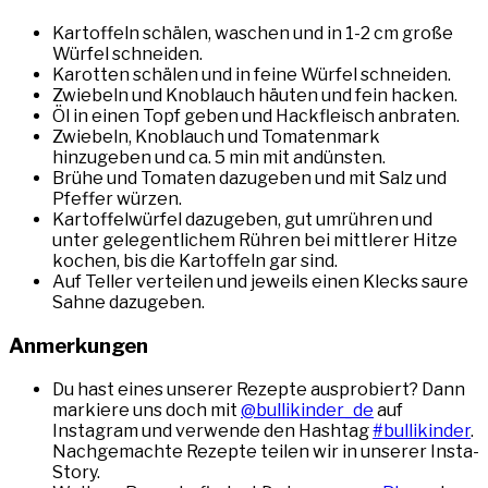
Kartoffeln schälen, waschen und in 1-2 cm große
Würfel schneiden.
Karotten schälen und in feine Würfel schneiden.
Zwiebeln und Knoblauch häuten und fein hacken.
Öl in einen Topf geben und Hackfleisch anbraten.
Zwiebeln, Knoblauch und Tomatenmark
hinzugeben und ca. 5 min mit andünsten.
Brühe und Tomaten dazugeben und mit Salz und
Pfeffer würzen.
Kartoffelwürfel dazugeben, gut umrühren und
unter gelegentlichem Rühren bei mittlerer Hitze
kochen, bis die Kartoffeln gar sind.
Auf Teller verteilen und jeweils einen Klecks saure
Sahne dazugeben.
Anmerkungen
Du hast eines unserer Rezepte ausprobiert? Dann
markiere uns doch mit
@bullikinder_de
auf
Instagram und verwende den Hashtag
#bullikinder
.
Nachgemachte Rezepte teilen wir in unserer Insta-
Story.