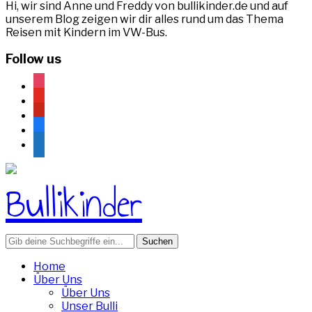
Hi, wir sind Anne und Freddy von bullikinder.de und auf
unserem Blog zeigen wir dir alles rund um das Thema
Reisen mit Kindern im VW-Bus.
Follow us
instagram
youtube
pinterest
facebook
rss
Search
for:
Home
Über Uns
Über Uns
Unser Bulli