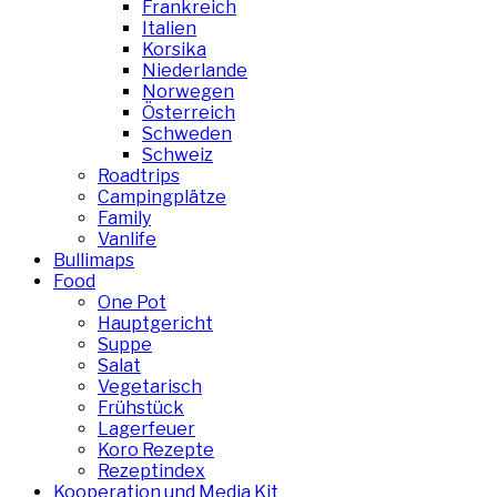
Frankreich
Italien
Korsika
Niederlande
Norwegen
Österreich
Schweden
Schweiz
Roadtrips
Campingplätze
Family
Vanlife
Bullimaps
Food
One Pot
Hauptgericht
Suppe
Salat
Vegetarisch
Frühstück
Lagerfeuer
Koro Rezepte
Rezeptindex
Kooperation und Media Kit