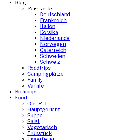
Blog
Reiseziele
Deutschland
Frankreich
Italien
Korsika
Niederlande
Norwegen
Österreich
Schweden
Schweiz
Roadtrips
Campingplätze
Family
Vanlife
Bullimaps
Food
One Pot
Hauptgericht
Suppe
Salat
Vegetarisch
Frühstück
Lagerfeuer