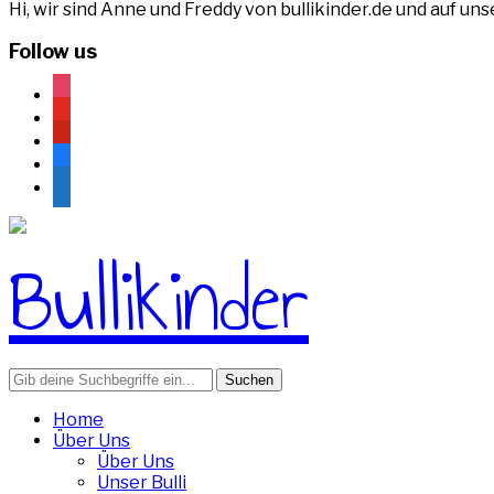
Hi, wir sind Anne und Freddy von bullikinder.de und auf u
Follow us
instagram
youtube
pinterest
facebook
rss
Search
for:
Home
Über Uns
Über Uns
Unser Bulli