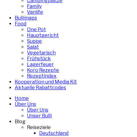
Campingplätze
Family
Vanlife
Bullimaps
Food
One Pot
Hauptgericht
Suppe
Salat
Vegetarisch
Frühstück
Lagerfeuer
Koro Rezepte
Rezeptindex
Kooperation und Media Kit
Aktuelle Rabattcodes
Home
Über Uns
Über Uns
Unser Bulli
Blog
Reiseziele
Deutschland