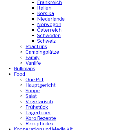
Frankreich
Italien
Korsika
Niederlande
Norwegen
Österreich
Schweden
Schweiz
Roadtrips
Campingplätze
Family
Vanlife
Bullimaps
Food
One Pot
Hauptgericht
Suppe
Salat
Vegetarisch
Frühstück
Lagerfeuer
Koro Rezepte
Rezeptindex
Kooperation und Media Kit