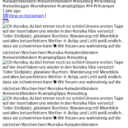
#urlaubmitkindern #reisenmitkindern #reiseblog #travelblog
#reiseblogger #korsikareise #campingtipps #t4 #t4camper
1 Jahr ago
View on Instagram
|
2/9