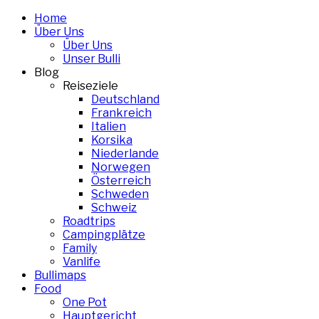
Skip
Home
to
Über Uns
content
Über Uns
Unser Bulli
Blog
Reiseziele
Deutschland
Frankreich
Italien
Korsika
Niederlande
Norwegen
Österreich
Schweden
Schweiz
Roadtrips
Campingplätze
Family
Vanlife
Bullimaps
Food
One Pot
Hauptgericht