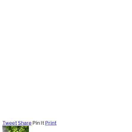
Tweet
Share
Pin It
Print