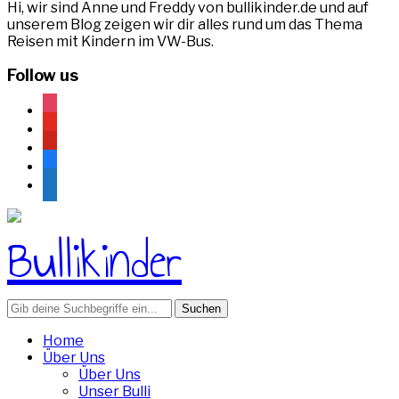
Hi, wir sind Anne und Freddy von bullikinder.de und auf
unserem Blog zeigen wir dir alles rund um das Thema
Reisen mit Kindern im VW-Bus.
Follow us
instagram
youtube
pinterest
facebook
rss
Search
for:
Home
Über Uns
Über Uns
Unser Bulli