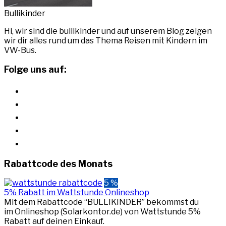
Bullikinder
Hi, wir sind die bullikinder und auf unserem Blog zeigen
wir dir alles rund um das Thema Reisen mit Kindern im
VW-Bus.
Folge uns auf:
instagram
youtube
pinterest
facebook
rss
Rabattcode des Monats
5 %
5% Rabatt im Wattstunde Onlineshop
Mit dem Rabattcode “BULLIKINDER” bekommst du
im Onlineshop (Solarkontor.de) von Wattstunde 5%
Rabatt auf deinen Einkauf.