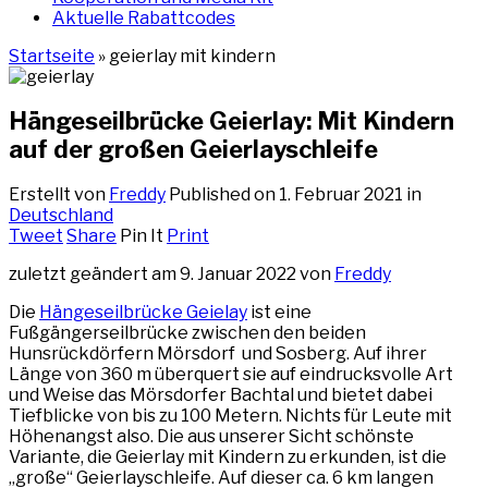
Aktuelle Rabattcodes
Startseite
»
geierlay mit kindern
Hängeseilbrücke Geierlay: Mit Kindern
auf der großen Geierlayschleife
Erstellt von
Freddy
Published on
1. Februar 2021
in
Deutschland
Tweet
Share
Pin It
Print
zuletzt geändert am 9. Januar 2022 von
Freddy
Die
Hängeseilbrücke Geielay
ist eine
Fußgängerseilbrücke zwischen den beiden
Hunsrückdörfern Mörsdorf und Sosberg. Auf ihrer
Länge von 360 m überquert sie auf eindrucksvolle Art
und Weise das Mörsdorfer Bachtal und bietet dabei
Tiefblicke von bis zu 100 Metern. Nichts für Leute mit
Höhenangst also. Die aus unserer Sicht schönste
Variante, die Geierlay mit Kindern zu erkunden, ist die
„große“ Geierlayschleife. Auf dieser ca. 6 km langen