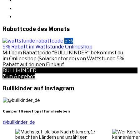
facebook
rss
Rabattcode des Monats
5 %
5% Rabatt im Wattstunde Onlineshop
Mit dem Rabattcode “BULLIKINDER” bekommst du
im Onlineshop (Solarkontor.de) von Wattstunde 5%
Rabatt auf deinen Einkauf.
BULLIKINDER
Zum Angebot
Bullikinder auf Instagram
Camper I Reisetipps I Familienleben
@bullikinder_de