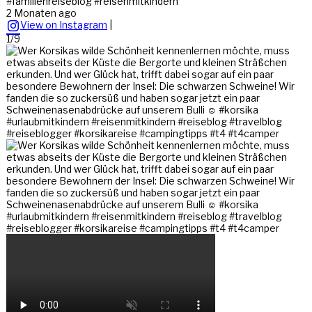
#familienreiseblog #reisenmitkindern
2 Monaten ago
View on Instagram
|
1/9