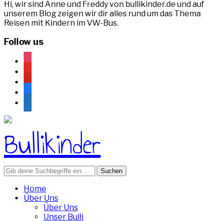
Hi, wir sind Anne und Freddy von bullikinder.de und auf
unserem Blog zeigen wir dir alles rund um das Thema
Reisen mit Kindern im VW-Bus.
Follow us
instagram
youtube
pinterest
facebook
rss
Search
for:
Home
Über Uns
Über Uns
Unser Bulli