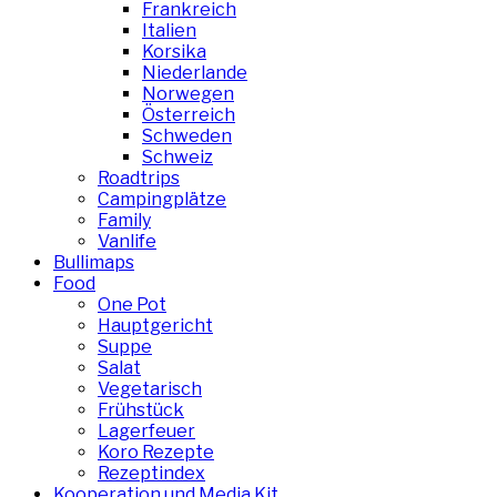
Frankreich
Italien
Korsika
Niederlande
Norwegen
Österreich
Schweden
Schweiz
Roadtrips
Campingplätze
Family
Vanlife
Bullimaps
Food
One Pot
Hauptgericht
Suppe
Salat
Vegetarisch
Frühstück
Lagerfeuer
Koro Rezepte
Rezeptindex
Kooperation und Media Kit