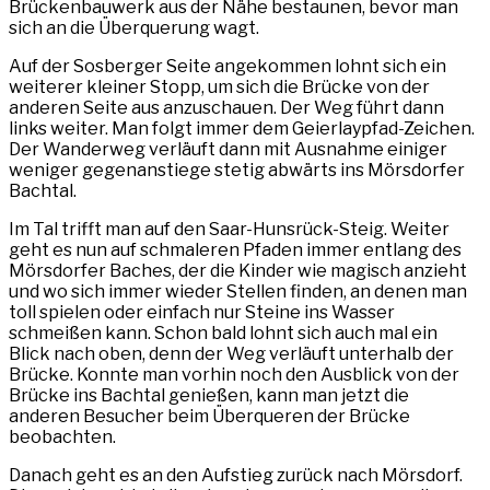
Brückenbauwerk aus der Nähe bestaunen, bevor man
sich an die Überquerung wagt.
Auf der Sosberger Seite angekommen lohnt sich ein
weiterer kleiner Stopp, um sich die Brücke von der
anderen Seite aus anzuschauen. Der Weg führt dann
links weiter. Man folgt immer dem Geierlaypfad-Zeichen.
Der Wanderweg verläuft dann mit Ausnahme einiger
weniger gegenanstiege stetig abwärts ins Mörsdorfer
Bachtal.
Im Tal trifft man auf den Saar-Hunsrück-Steig. Weiter
geht es nun auf schmaleren Pfaden immer entlang des
Mörsdorfer Baches, der die Kinder wie magisch anzieht
und wo sich immer wieder Stellen finden, an denen man
toll spielen oder einfach nur Steine ins Wasser
schmeißen kann. Schon bald lohnt sich auch mal ein
Blick nach oben, denn der Weg verläuft unterhalb der
Brücke. Konnte man vorhin noch den Ausblick von der
Brücke ins Bachtal genießen, kann man jetzt die
anderen Besucher beim Überqueren der Brücke
beobachten.
Danach geht es an den Aufstieg zurück nach Mörsdorf.