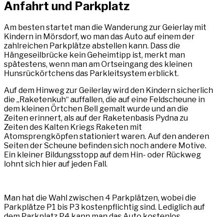
Anfahrt und Parkplatz
Am besten startet man die Wanderung zur Geierlay mit
Kindern in Mörsdorf, wo man das Auto auf einem der
zahlreichen Parkplätze abstellen kann. Dass die
Hängeseilbrücke kein Geheimtipp ist, merkt man
spätestens, wenn man am Ortseingang des kleinen
Hunsrückörtchens das Parkleitsystem erblickt.
Auf dem Hinweg zur Geilerlay wird den Kindern sicherlich
die „Raketenkuh“ auffallen, die auf eine Feldscheune in
dem kleinen Örtchen Bell gemalt wurde und an die
Zeiten erinnert, als auf der Raketenbasis Pydna zu
Zeiten des Kalten Kriegs Raketen mit
Atomsprengköpfen stationiert waren. Auf den anderen
Seiten der Scheune befinden sich noch andere Motive.
Ein kleiner Bildungsstopp auf dem Hin- oder Rückweg
lohnt sich hier auf jeden Fall.
Man hat die Wahl zwischen 4 Parkplätzen, wobei die
Parkplätze P1 bis P3 kostenpflichtig sind. Lediglich auf
dem Parkplatz P4 kann man das Auto kostenlos