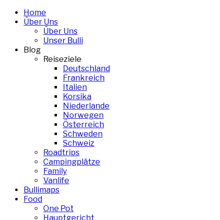
Skip
Home
to
Über Uns
content
Über Uns
Unser Bulli
Blog
Reiseziele
Deutschland
Frankreich
Italien
Korsika
Niederlande
Norwegen
Österreich
Schweden
Schweiz
Roadtrips
Campingplätze
Family
Vanlife
Bullimaps
Food
One Pot
Hauptgericht