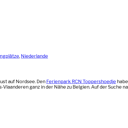
ngplätze
,
Niederlande
Lust auf Nordsee. Den
Ferienpark RCN Toppershoedje
habe 
s-Vlaanderen ganz in der Nähe zu Belgien. Auf der Suche n