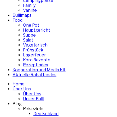
Campingplätze
Family
Vanlife
Bullimaps
Food
One Pot
Hauptgericht
Suppe
Salat
Vegetarisch
Frühstück
Lagerfeuer
Koro Rezepte
Rezeptindex
Kooperation und Media Kit
Aktuelle Rabattcodes
Home
Über Uns
Über Uns
Unser Bulli
Blog
Reiseziele
Deutschland