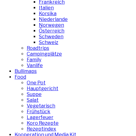
Frankreich
Italien
Korsika
Niederlande
Norwegen
Österreich
Schweden
Schweiz
Roadtrips
Campingplätze
Family
Vanlife
Bullimaps
Food
One Pot
Hauptgericht
Suppe
Salat
Vegetarisch
Frühstück
Lagerfeuer
Koro Rezepte
Rezeptindex
Kooperation und Media Kit