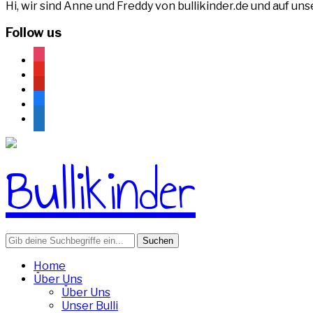
Hi, wir sind Anne und Freddy von bullikinder.de und auf u
Follow us
instagram
youtube
pinterest
facebook
rss
Search
for:
Home
Über Uns
Über Uns
Unser Bulli