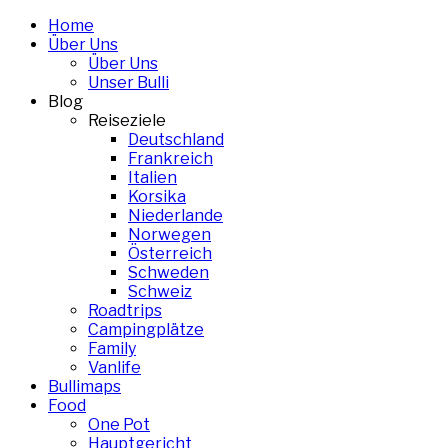
Skip
Home
to
Über Uns
content
Über Uns
Unser Bulli
Blog
Reiseziele
Deutschland
Frankreich
Italien
Korsika
Niederlande
Norwegen
Österreich
Schweden
Schweiz
Roadtrips
Campingplätze
Family
Vanlife
Bullimaps
Food
One Pot
Hauptgericht