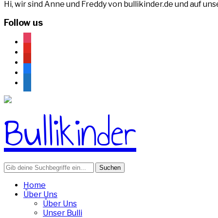
Hi, wir sind Anne und Freddy von bullikinder.de und auf u
Follow us
instagram
youtube
pinterest
facebook
rss
Search
for:
Home
Über Uns
Über Uns
Unser Bulli