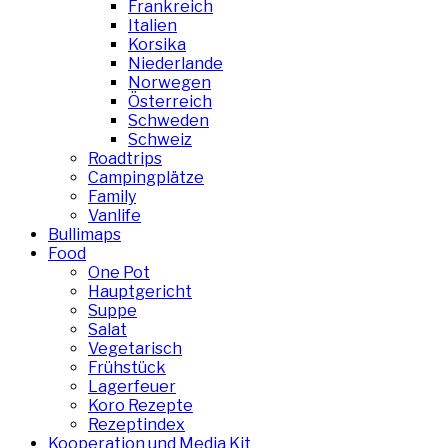
Frankreich
Italien
Korsika
Niederlande
Norwegen
Österreich
Schweden
Schweiz
Roadtrips
Campingplätze
Family
Vanlife
Bullimaps
Food
One Pot
Hauptgericht
Suppe
Salat
Vegetarisch
Frühstück
Lagerfeuer
Koro Rezepte
Rezeptindex
Kooperation und Media Kit