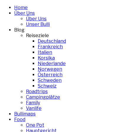
Skip
Home
to
Über Uns
content
Über Uns
Unser Bulli
Blog
Reiseziele
Deutschland
Frankreich
Italien
Korsika
Niederlande
Norwegen
Österreich
Schweden
Schweiz
Roadtrips
Campingplätze
Family
Vanlife
Bullimaps
Food
One Pot
Hauptgericht