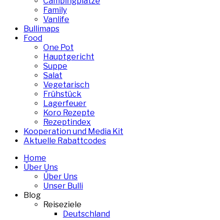
Campingplätze
Family
Vanlife
Bullimaps
Food
One Pot
Hauptgericht
Suppe
Salat
Vegetarisch
Frühstück
Lagerfeuer
Koro Rezepte
Rezeptindex
Kooperation und Media Kit
Aktuelle Rabattcodes
Home
Über Uns
Über Uns
Unser Bulli
Blog
Reiseziele
Deutschland